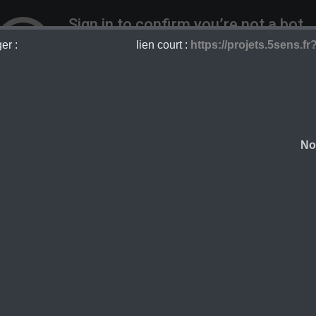
er :
lien court :
https://projets.5sens.fr
No