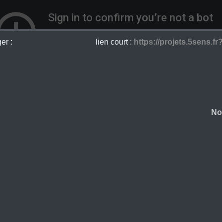
er :
lien court :
https://projets.5sens.fr
No